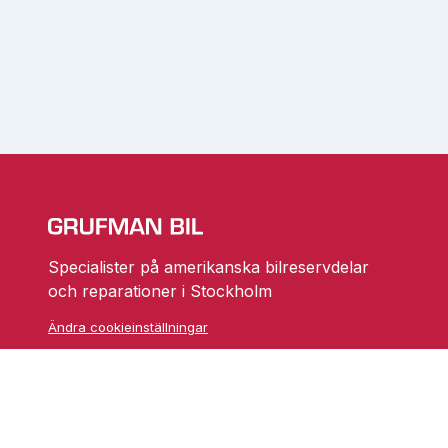
Specialister på amerikanska bilreservdelar
och reparationer i Stockholm
Ändra cookieinställningar
Skarprättarvägen 18
17677 Järfälla
info@grufmanbil.se