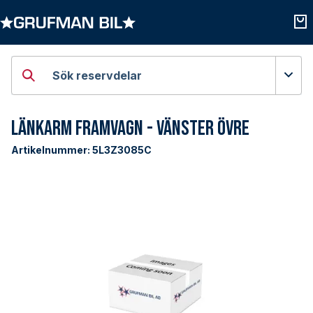
Öppna kategorier
Öpp
Sök reservdelar
Länkarm Framvagn - Vänster Övre
Artikelnummer:
5L3Z3085C