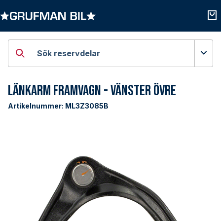
Öppna kategorier
Öpp
Sök reservdelar
Länkarm Framvagn - Vänster Övre
Artikelnummer:
ML3Z3085B