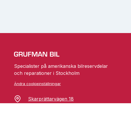
Specialister på amerikanska bilreservdelar
och reparationer i Stockholm
Ändra cookieinställningar
Skarprättarvägen 18
17677 Järfälla
info@grufmanbil.se
08 580 182 50