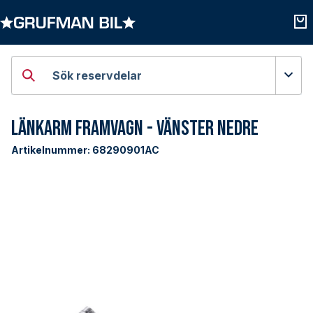
Öppna kategorier
Öpp
Sök reservdelar
Länkarm Framvagn - Vänster Nedre
Artikelnummer:
68290901AC