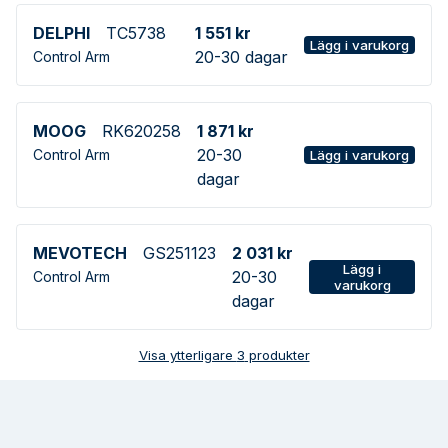
DELPHI
TC5738
1 551 kr
Lägg i varukorg
20-30 dagar
Control Arm
MOOG
RK620258
1 871 kr
20-30
Control Arm
Lägg i varukorg
dagar
MEVOTECH
GS251123
2 031 kr
Lägg i
20-30
Control Arm
varukorg
dagar
Visa ytterligare
3
produkter