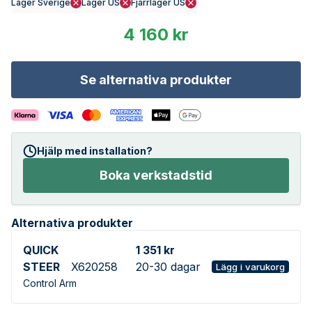
Lager Sverige
Lager US
Fjärrlager US
4 160 kr
Se alternativa produkter
Hjälp med installation?
Boka verkstadstid
Alternativa produkter
QUICK
1 351 kr
STEER
X620258
20-30 dagar
Lägg i varukorg
Control Arm