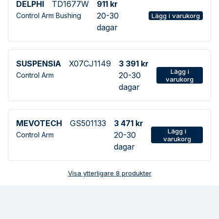
DELPHI
TD1677W
911 kr
20-30
Control Arm Bushing
Lägg i varukorg
dagar
SUSPENSIA
X07CJ1149
3 391 kr
Lägg i
20-30
Control Arm
varukorg
dagar
MEVOTECH
GS501133
3 471 kr
Lägg i
20-30
Control Arm
varukorg
dagar
Visa ytterligare
8
produkter