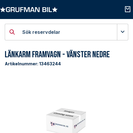
Öppna kategorier
Öpp
Sök reservdelar
Länkarm Framvagn - Vänster Nedre
Artikelnummer:
13463244