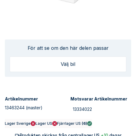
För att se om den här delen passar
Välj bil
Artikelnummer
Motsvarar Artikelnummer
13463244
(master)
13334022
Lager Sverige
Lager US
Fjärrlager US
(
6
)
Produkten skickas från centrallager US
+10
dagar