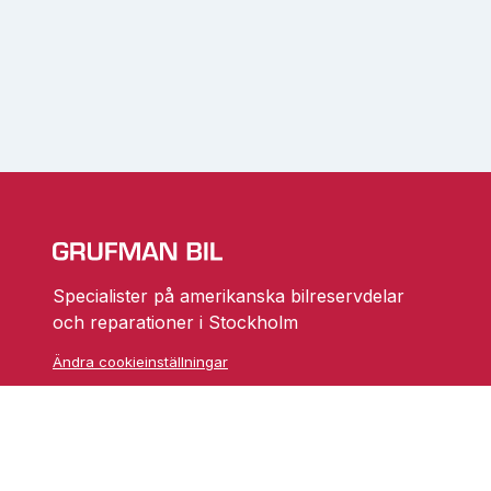
Specialister på amerikanska bilreservdelar
och reparationer i Stockholm
Ändra cookieinställningar
Skarprättarvägen 18
17677 Järfälla
info@grufmanbil.se