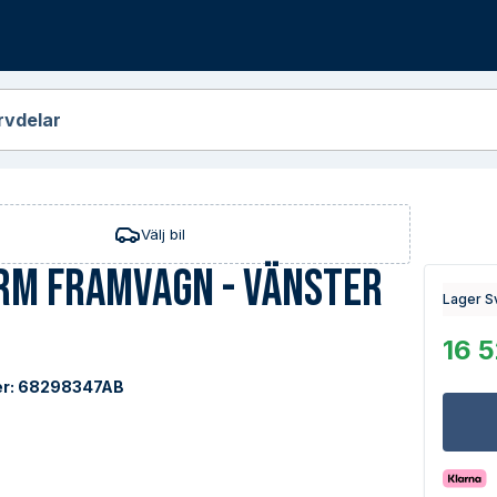
r
rvdelar
Välj bil
rm Framvagn - Vänster
Lager S
16 5
r:
68298347AB