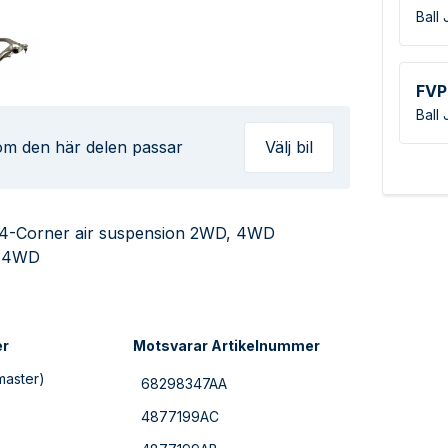
Ball 
FVP
Ball 
 om den här delen passar
Välj bil
 4-Corner air suspension 2WD, 4WD
- 4WD
er
Motsvarar Artikelnummer
master)
68298347AA
4877199AC