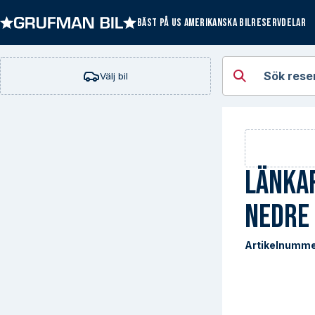
BÄST PÅ US AMERIKANSKA BILRESERVDELAR
Öppna kategorie
Sök rese
Välj bil
Länka
Nedre
Artikelnumme