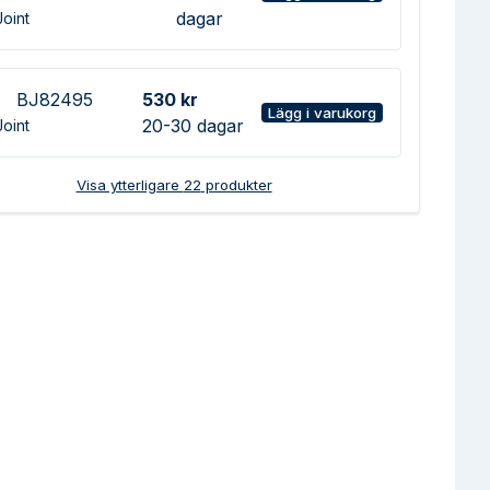
dagar
Joint
BJ82495
530 kr
Lägg i varukorg
20-30 dagar
Joint
Visa ytterligare
22
produkter