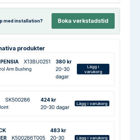
Boka verkstadstid
p med installation?
nativa produkter
PENSIA
X13BU0251
380 kr
Lägg i
20-30
rol Arm Bushing
varukorg
dagar
SK500286
424 kr
Lägg i varukorg
20-30 dagar
Joint
CK
483 kr
ER
K500286T005
20-30
Lägg i varukorg