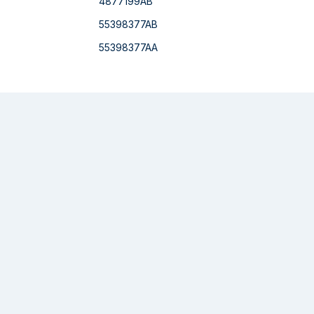
4877199AB
55398377AB
55398377AA