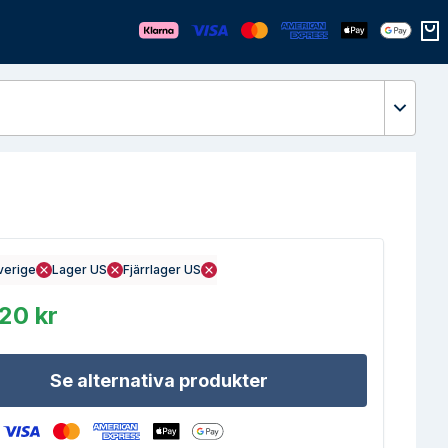
Öppn
verige
Lager US
Fjärrlager US
20 kr
Se alternativa produkter