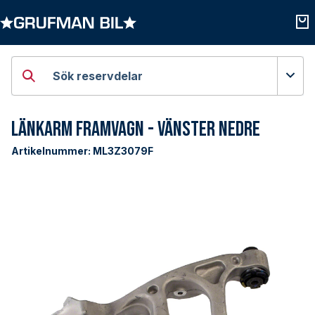
Öppna kategorier
Öpp
Sök reservdelar
Länkarm Framvagn - Vänster Nedre
Artikelnummer:
ML3Z3079F