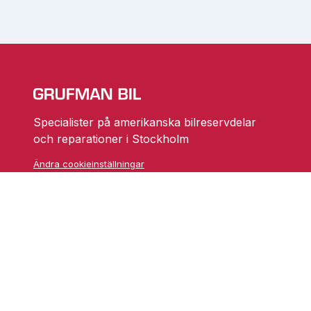
Specialister på amerikanska bilreservdelar
och reparationer i Stockholm
Ändra cookieinställningar
Skarprättarvägen 18
17677 Järfälla
info@grufmanbil.se
08 580 182 50