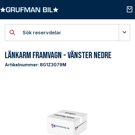
Öppna kategorier
Öpp
Sök reservdelar
Länkarm Framvagn - Vänster Nedre
Artikelnummer:
8G1Z3079M