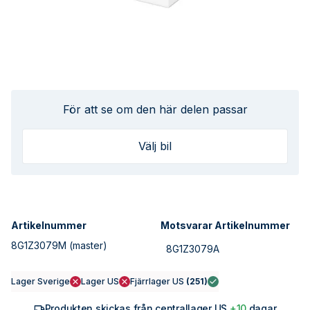
För att se om den här delen passar
Välj bil
Artikelnummer
Motsvarar Artikelnummer
8G1Z3079M
(master)
8G1Z3079A
Lager Sverige
Lager US
Fjärrlager US
(
251
)
Produkten skickas från centrallager US
+10
dagar