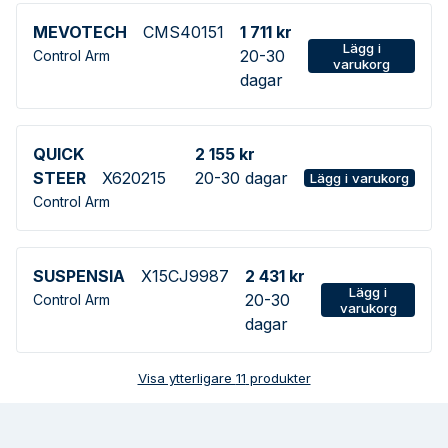
MEVOTECH
CMS40151
1 711 kr
Lägg i
20-30
Control Arm
varukorg
dagar
QUICK
2 155 kr
STEER
X620215
20-30 dagar
Lägg i varukorg
Control Arm
SUSPENSIA
X15CJ9987
2 431 kr
Lägg i
20-30
Control Arm
varukorg
dagar
Visa ytterligare
11
produkter