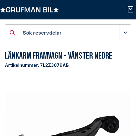
Öppna kategorier
Öpp
Sök reservdelar
Länkarm Framvagn - Vänster Nedre
Artikelnummer:
7L2Z3079AB