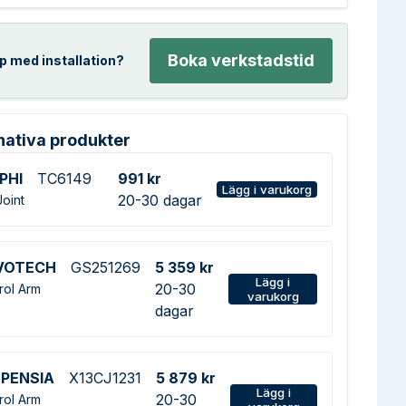
Boka verkstadstid
p med installation?
nativa produkter
PHI
TC6149
991 kr
Lägg i varukorg
20-30 dagar
Joint
VOTECH
GS251269
5 359 kr
Lägg i
20-30
rol Arm
varukorg
dagar
PENSIA
X13CJ1231
5 879 kr
Lägg i
20-30
rol Arm