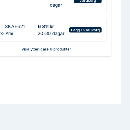
varukorg
dagar
SKAE621
6 311 kr
Lägg i varukorg
20-30 dagar
rol Arm
Visa ytterligare
6
produkter