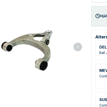
Hjäl
Alter
DEL
Ball 
ME
Cont
SUS
Cont