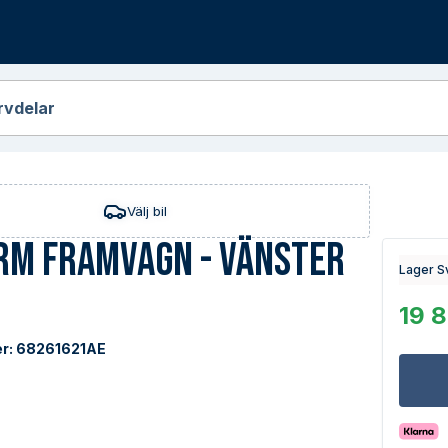
r
rvdelar
Välj bil
rm Framvagn - Vänster
Lager S
19 8
r:
68261621AE