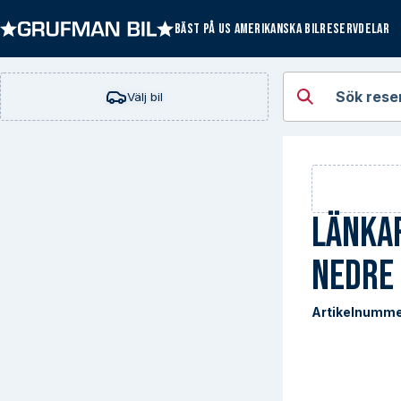
BÄST PÅ US AMERIKANSKA BILRESERVDELAR
Öppna kategorie
Sök rese
Välj bil
Länka
Nedre
Artikelnumme