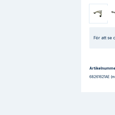
För att se
Artikelnumm
68261621AE
(m