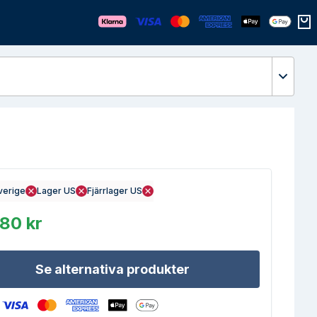
Öppn
verige
Lager US
Fjärrlager US
80 kr
Se alternativa produkter