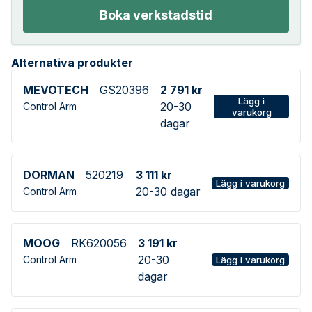
Boka verkstadstid
Alternativa produkter
MEVOTECH
GS20396
2 791 kr
Lägg i
20-30
Control Arm
varukorg
dagar
DORMAN
520219
3 111 kr
Lägg i varukorg
20-30 dagar
Control Arm
MOOG
RK620056
3 191 kr
20-30
Control Arm
Lägg i varukorg
dagar