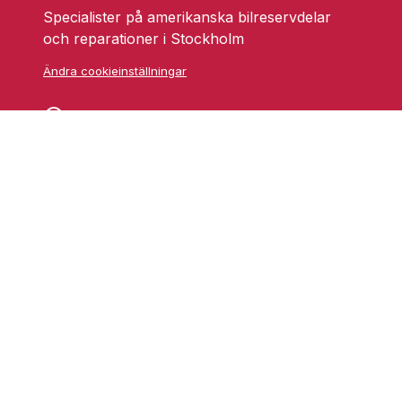
Specialister på amerikanska bilreservdelar
och reparationer i Stockholm
Ändra cookieinställningar
Skarprättarvägen 18
17677 Järfälla
info@grufmanbil.se
08 580 182 50
Startsida Grufman Bil
Våra tjänster
Om oss
Blogg