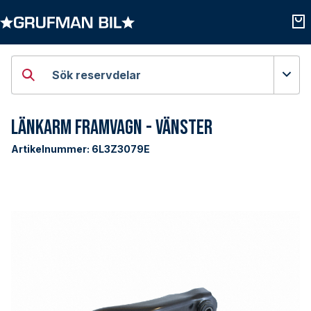
Öppna kategorier
Öpp
Sök reservdelar
Länkarm Framvagn - Vänster
Artikelnummer:
6L3Z3079E