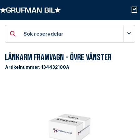
Öppna kategorier
Öpp
Sök reservdelar
Länkarm Framvagn - Övre Vänster
Artikelnummer:
134432100A