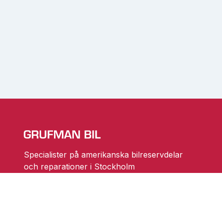
Specialister på amerikanska bilreservdelar
och reparationer i Stockholm
Ändra cookieinställningar
Skarprättarvägen 18
17677 Järfälla