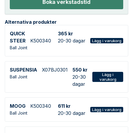
Boka verkstadstid
Alternativa produkter
QUICK
365 kr
STEER
K500340
20-30 dagar
Lägg i varukorg
Ball Joint
SUSPENSIA
X07BJ0301
550 kr
Lägg i
20-30
Ball Joint
varukorg
dagar
MOOG
K500340
611 kr
Lägg i varukorg
20-30 dagar
Ball Joint