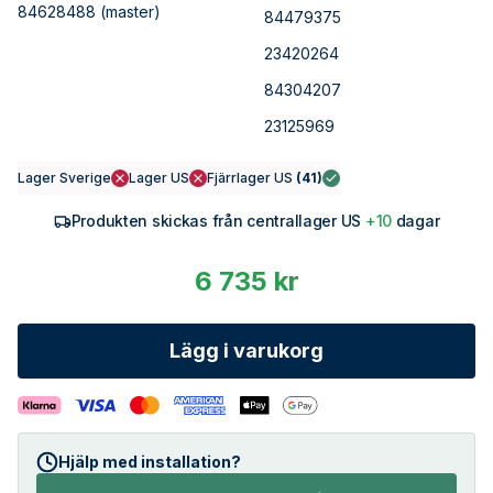
84628488
(master)
84479375
23420264
84304207
23125969
Lager Sverige
Lager US
Fjärrlager US
(
41
)
Produkten skickas från centrallager US
+10
dagar
6 735 kr
Lägg i varukorg
Hjälp med installation?