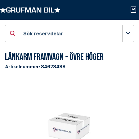
Öppna kategorier
Öpp
Sök reservdelar
Länkarm Framvagn - Övre Höger
Artikelnummer:
84628488