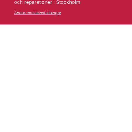
och reparationer i Stockholm
Ändra cookieinställningar
Skarprättarvägen 18
17677 Järfälla
info@grufmanbil.se
08 580 182 50
Startsida Grufman Bil
Våra tjänster
Om oss
Blogg
Youtube