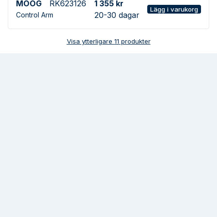
MOOG
RK623126
1 355 kr
Lägg i varukorg
20-30 dagar
Control Arm
Visa ytterligare
11
produkter