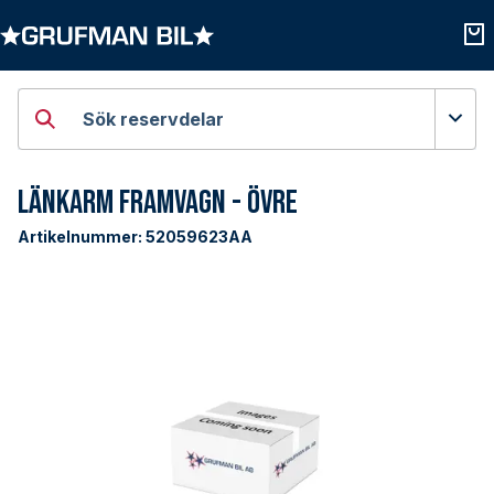
Öppna kategorier
Öpp
Sök reservdelar
Länkarm Framvagn - Övre
Artikelnummer:
52059623AA