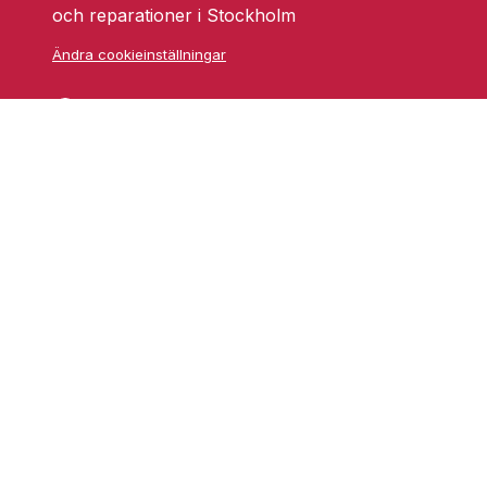
och reparationer i Stockholm
Ändra cookieinställningar
Skarprättarvägen 18
17677 Järfälla
info@grufmanbil.se
08 580 182 50
Startsida Grufman Bil
Våra tjänster
Om oss
Blogg
Youtube