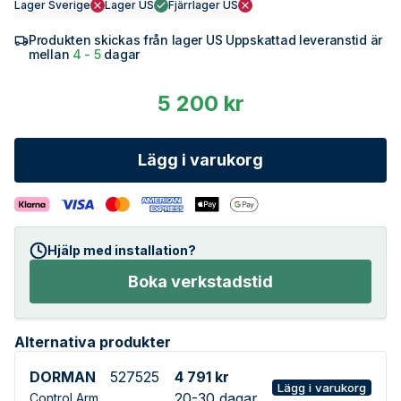
Lager Sverige
Lager US
Fjärrlager US
Produkten skickas från lager US Uppskattad leveranstid är
mellan
4 - 5
dagar
5 200 kr
Lägg i varukorg
Hjälp med installation?
Boka verkstadstid
Alternativa produkter
DORMAN
527525
4 791 kr
Lägg i varukorg
20-30 dagar
Control Arm