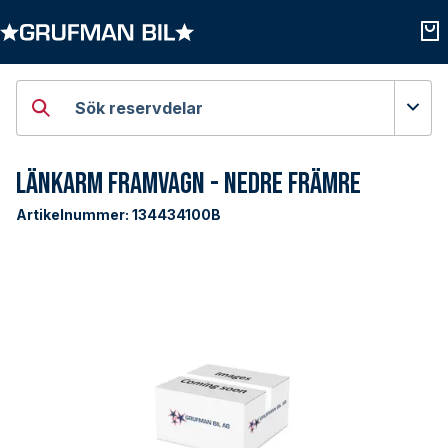
Öppna kategorier
Öpp
Sök reservdelar
Länkarm Framvagn - Nedre Främre
Artikelnummer:
134434100B