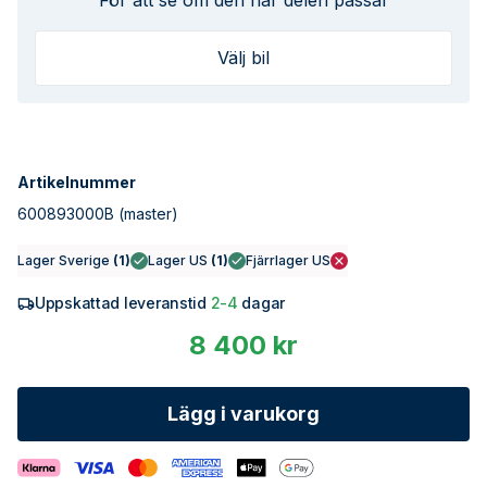
För att se om den här delen passar
Välj bil
Artikelnummer
600893000B
(master)
Lager Sverige
(
1
)
Lager US
(
1
)
Fjärrlager US
Uppskattad leveranstid
2-4
dagar
8 400 kr
Lägg i varukorg