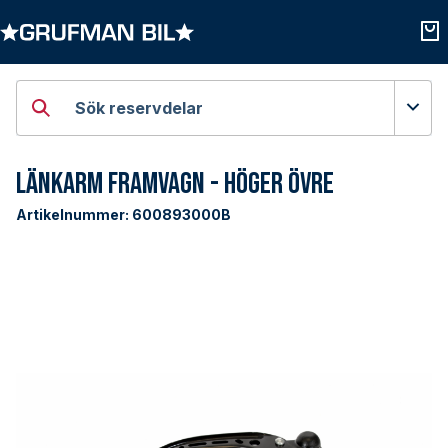
Öppna kategorier
Öpp
Sök reservdelar
Länkarm Framvagn - Höger Övre
Artikelnummer:
600893000B