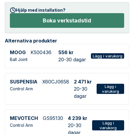
Hjälp med installation?
Boka verkstadstid
Alternativa produkter
MOOG
K500436
556 kr
Lägg i varukorg
20-30 dagar
Ball Joint
SUSPENSIA
X60CJ0658
2 471 kr
Lägg i
20-30
Control Arm
varukorg
dagar
MEVOTECH
GS95130
4 239 kr
Lägg i
20-30
Control Arm
varukorg
dagar