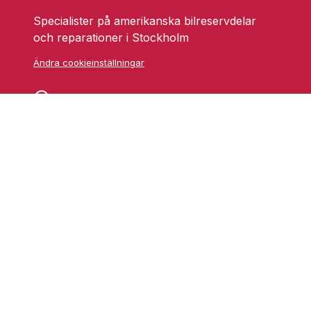
Specialister på amerikanska bilreservdelar
och reparationer i Stockholm
Ändra cookieinställningar
Skarprättarvägen 18
17677 Järfälla
info@grufmanbil.se
08 580 182 50
Startsida Grufman Bil
Våra tjänster
Om oss
Blogg