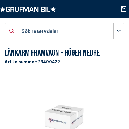
Öppna kategorier
Öpp
Sök reservdelar
Länkarm Framvagn - Höger Nedre
Artikelnummer:
23490422