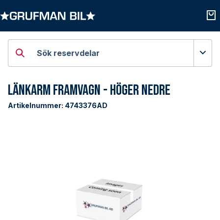
Öppna kategorier
Öpp
Sök reservdelar
Länkarm Framvagn - Höger Nedre
Artikelnummer:
4743376AD