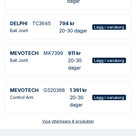
dagar
DELPHI
TC3645
794 kr
Lägg i varukorg
20-30 dagar
Ball Joint
MEVOTECH
MK7399
911 kr
20-30
Ball Joint
Lägg i varukorg
dagar
MEVOTECH
GS20368
1 391 kr
20-30
Control Arm
Lägg i varukorg
dagar
Visa ytterligare
8
produkter