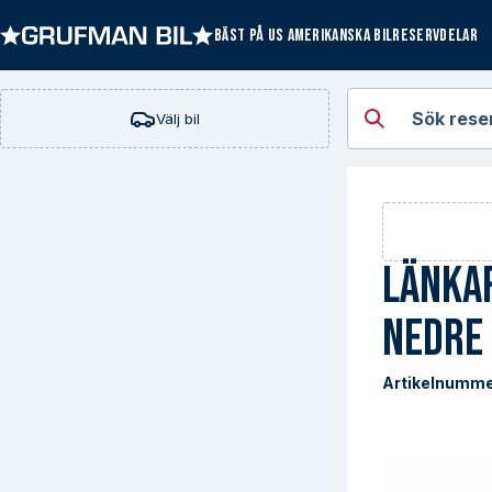
BÄST PÅ US AMERIKANSKA BILRESERVDELAR
Öppna kategorie
Sök rese
Välj bil
Länka
Nedre
Artikelnumme