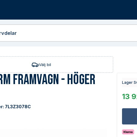
r
rvdelar
Välj bil
rm Framvagn - Höger
Lager S
13 9
r:
7L3Z3078C