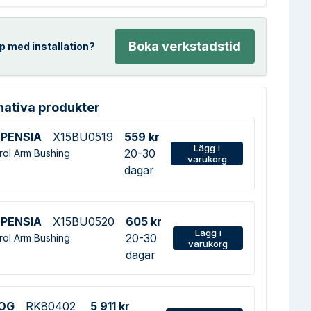
Boka verkstadstid
p med installation?
nativa produkter
PENSIA
X15BU0519
559 kr
Lägg i
20-30
rol Arm Bushing
varukorg
dagar
PENSIA
X15BU0520
605 kr
Lägg i
20-30
rol Arm Bushing
varukorg
dagar
OG
RK80402
5 911 kr