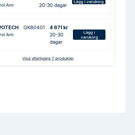
Lägg i varukorg
20-30 dagar
rol Arm
VOTECH
GK80401
4 671 kr
Lägg i
20-30
rol Arm
varukorg
dagar
Visa ytterligare
7
produkter