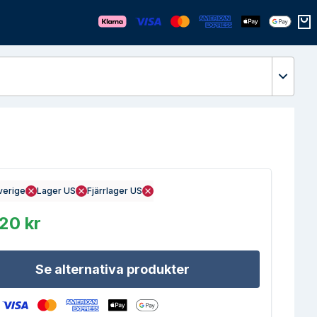
Öppn
verige
Lager US
Fjärrlager US
20 kr
Se alternativa produkter