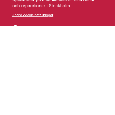
och reparationer i Stockholm
Ändra cookieinställningar
Skarprättarvägen 18
17677 Järfälla
info@grufmanbil.se
08 580 182 50
Startsida Grufman Bil
Våra tjänster
Om oss
Blogg
Youtube