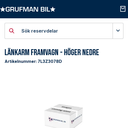
Öppna kategorier
Öpp
Sök reservdelar
Länkarm Framvagn - Höger Nedre
Artikelnummer:
7L3Z3078D