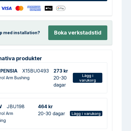
Boka verkstadstid
p med installation?
nativa produkter
PENSIA
X15BU0493
273 kr
Lägg i
20-30
rol Arm Bushing
varukorg
dagar
W
JBU198
464 kr
20-30 dagar
rol Arm
Lägg i varukorg
ing