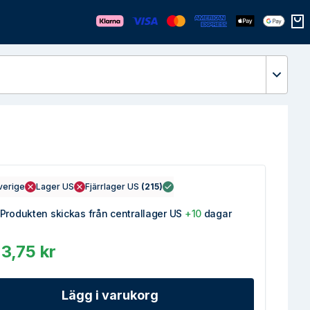
Öppn
verige
Lager US
Fjärrlager US
(
215
)
Produkten skickas från centrallager US
+10
dagar
3,75 kr
Lägg i varukorg