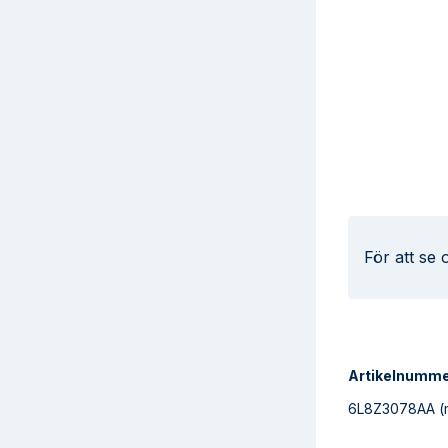
För att se
Artikelnumm
6L8Z3078AA
(