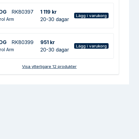
OG
RK80397
1 119 kr
Lägg i varukorg
20-30 dagar
rol Arm
OG
RK80399
951 kr
Lägg i varukorg
20-30 dagar
rol Arm
Visa ytterligare
12
produkter