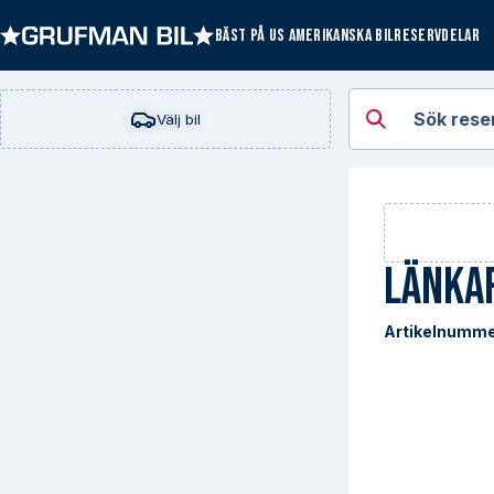
BÄST PÅ US AMERIKANSKA BILRESERVDELAR
Öppna kategorie
Sök rese
Välj bil
Länka
Artikelnumme