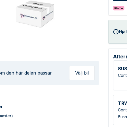
Hjäl
Alter
SUS
 om den här delen passar
Välj bil
Cont
TR
er
Cont
master)
Bush