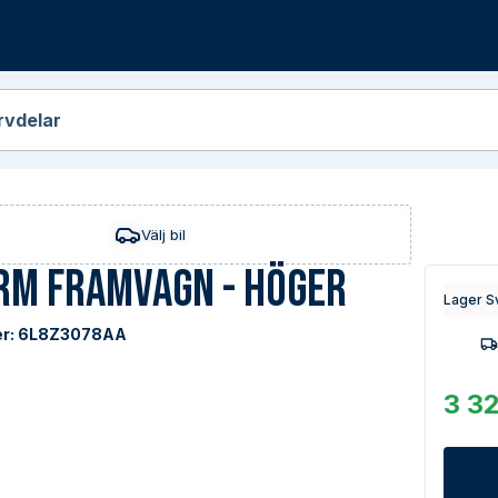
r
rvdelar
Välj bil
rm Framvagn - Höger
Lager S
r:
6L8Z3078AA
3 32