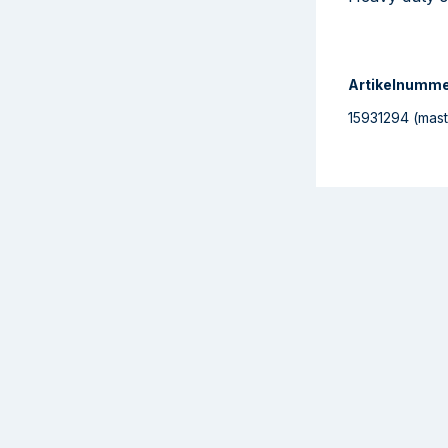
Artikelnumm
15931294
(mast