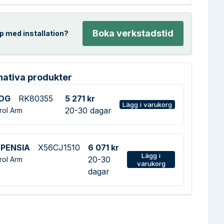
Boka verkstadstid
p med installation?
nativa produkter
OG
RK80355
5 271 kr
Lägg i varukorg
20-30 dagar
rol Arm
PENSIA
X56CJ1510
6 071 kr
Lägg i
20-30
rol Arm
varukorg
dagar