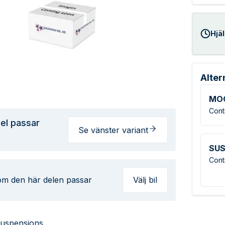
Hjäl
Alter
MO
Cont
el passar
Se vänster variant
SUS
Cont
 om den här delen passar
Välj bil
suspensions