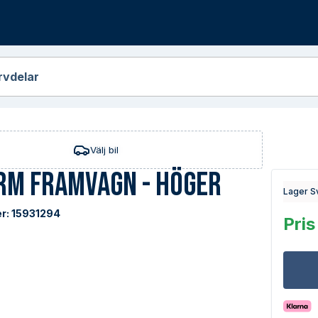
r
rvdelar
Välj bil
rm Framvagn - Höger
Lager S
r:
15931294
Pris