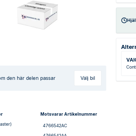
Hjäl
Alter
VAI
Cont
 om den här delen passar
Välj bil
er
Motsvarar Artikelnummer
aster)
4766542AC
4766542AA