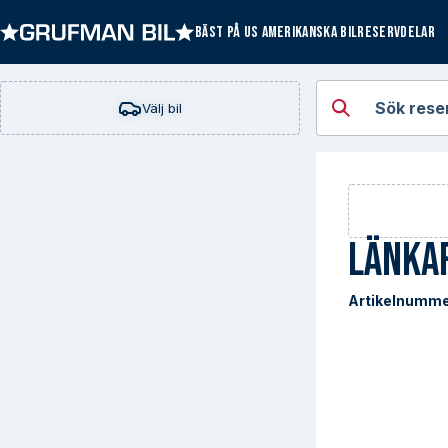
BÄST PÅ US AMERIKANSKA BILRESERVDELAR
Öppna kategorie
Sök rese
Välj bil
Länka
Artikelnumme