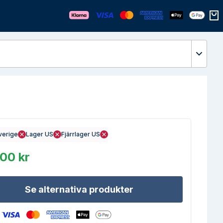
Öppn
verige
Lager US
Fjärrlager US
00 kr
Se alternativa produkter