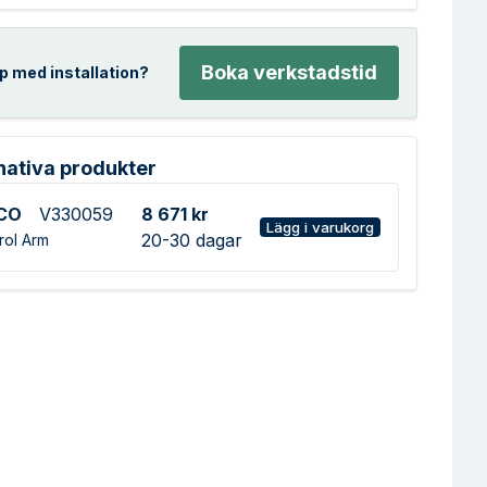
Boka verkstadstid
p med installation?
nativa produkter
CO
V330059
8 671 kr
Lägg i varukorg
20-30 dagar
rol Arm