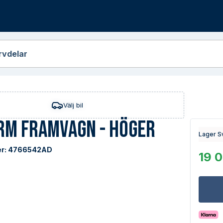
r
rvdelar
Välj bil
rm Framvagn - Höger
Lager S
r:
4766542AD
19 0