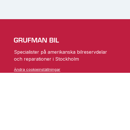
Specialister på amerikanska bilreservdelar
och reparationer i Stockholm
Ändra cookieinställningar
Skarprättarvägen 18
17677 Järfälla
info@grufmanbil.se
08 580 182 50