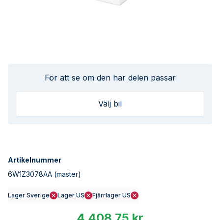
För att se om den här delen passar
Välj bil
Artikelnummer
6W1Z3078AA
(master)
Lager Sverige
Lager US
Fjärrlager US
4 408,75 kr