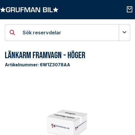
Öppna kategorier
Öpp
Sök reservdelar
Länkarm Framvagn - Höger
Artikelnummer:
6W1Z3078AA