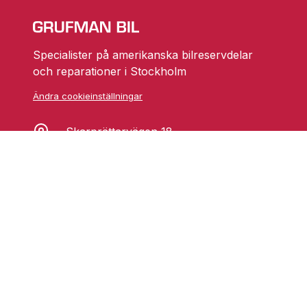
Specialister på amerikanska bilreservdelar
och reparationer i Stockholm
Ändra cookieinställningar
Skarprättarvägen 18
17677 Järfälla
info@grufmanbil.se
08 580 182 50
Startsida Grufman Bil
Våra tjänster
Om oss