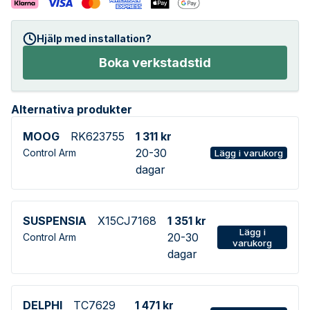
Hjälp med installation?
Boka verkstadstid
Alternativa produkter
MOOG
RK623755
1 311 kr
20-30
Control Arm
Lägg i varukorg
dagar
SUSPENSIA
X15CJ7168
1 351 kr
Lägg i
20-30
Control Arm
varukorg
dagar
DELPHI
TC7629
1 471 kr