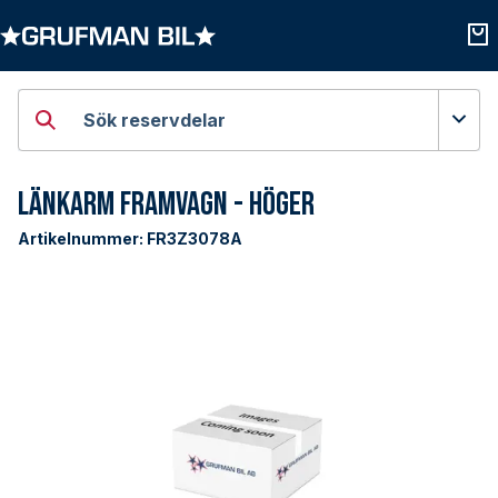
Öppna kategorier
Öpp
Sök reservdelar
Länkarm Framvagn - Höger
Artikelnummer:
FR3Z3078A