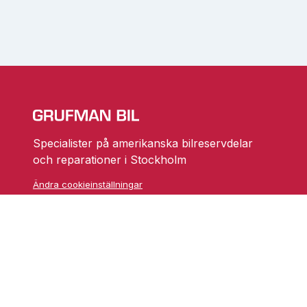
Specialister på amerikanska bilreservdelar
och reparationer i Stockholm
Ändra cookieinställningar
Skarprättarvägen 18
17677 Järfälla
info@grufmanbil.se
08 580 182 50