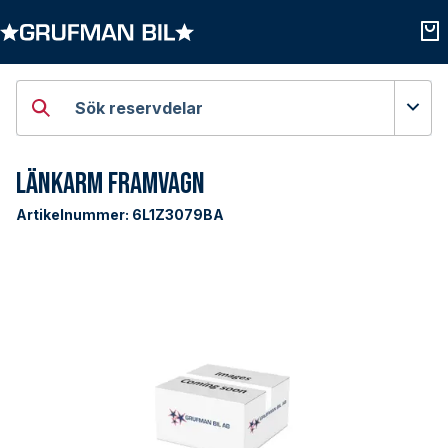
Öppna kategorier
Öpp
Sök reservdelar
Länkarm Framvagn
Artikelnummer:
6L1Z3079BA