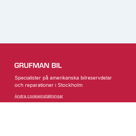
Specialister på amerikanska bilreservdelar
och reparationer i Stockholm
Ändra cookieinställningar
Skarprättarvägen 18
17677 Järfälla
info@grufmanbil.se