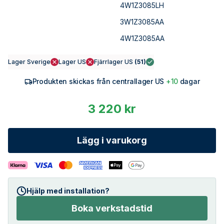
4W1Z3085LH
3W1Z3085AA
4W1Z3085AA
Lager Sverige
Lager US
Fjärrlager US
(
51
)
Produkten skickas från centrallager US
+10
dagar
3 220 kr
Lägg i varukorg
Hjälp med installation?
Boka verkstadstid