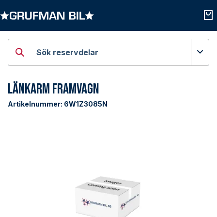
Öppna kategorier
Öpp
Sök reservdelar
Länkarm Framvagn
Artikelnummer:
6W1Z3085N