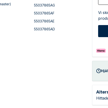
master)
55037865AG
Vi sk
55037865AF
produ
55037865AE
55037865AD
Hjäl
Alter
Hittad