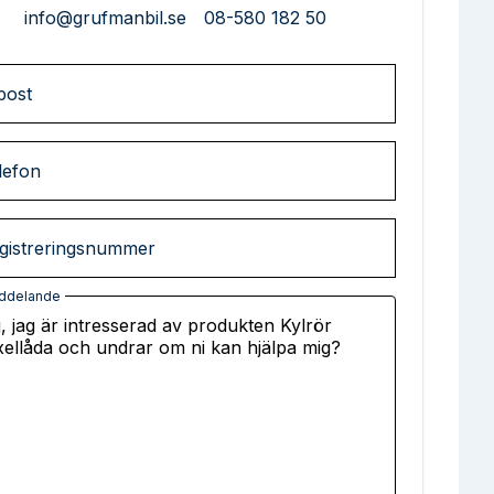
info@grufmanbil.se
08-580 182 50
post
lefon
gistreringsnummer
ddelande