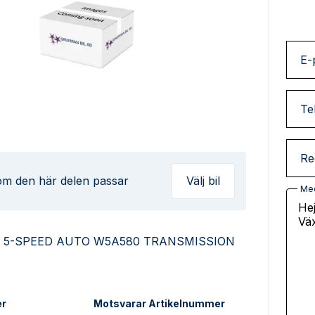
E-
Te
Re
 om den här delen passar
Välj bil
Me
ith 5-SPEED AUTO W5A580 TRANSMISSION
er
Motsvarar Artikelnummer