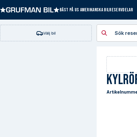
BÄST PÅ US AMERIKANSKA BILRESERVDELAR
Öppna kategorie
Sök rese
Välj bil
Kylrö
Artikelnumme