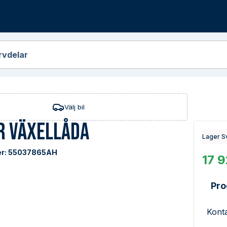
r
rvdelar
Välj bil
r Växellåda
Lager S
r:
55037865AH
17 9
Pro
Konta