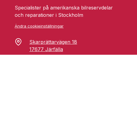
Specialister på amerikanska bilreservdelar
och reparationer i Stockholm
Ändra cookieinställningar
Skarprättarvägen 18
17677 Järfälla
info@grufmanbil.se
08 580 182 50
Startsida Grufman Bil
Våra tjänster
Om oss
Blogg