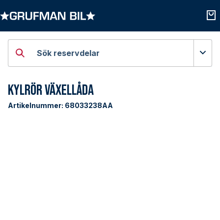
Öppna kategorier
Öpp
Sök reservdelar
Kylrör Växellåda
Artikelnummer:
68033238AA