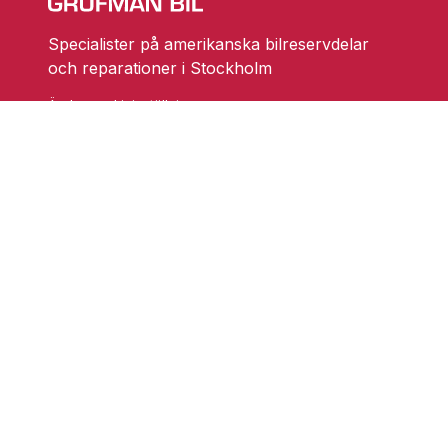
Specialister på amerikanska bilreservdelar
och reparationer i Stockholm
Ändra cookieinställningar
Skarprättarvägen 18
17677 Järfälla
info@grufmanbil.se
08 580 182 50
Startsida Grufman Bil
Våra tjänster
Om oss
Blogg