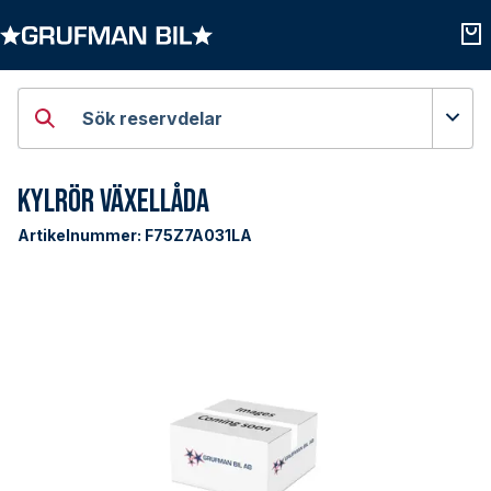
Öppna kategorier
Öpp
Sök reservdelar
Kylrör Växellåda
Artikelnummer:
F75Z7A031LA