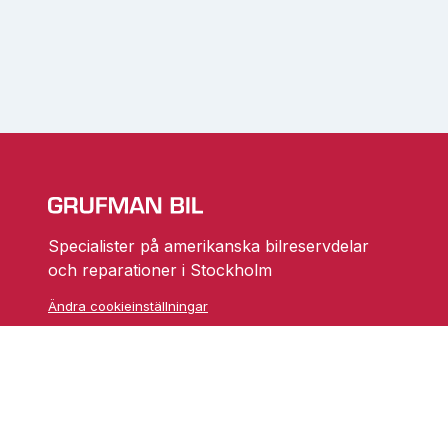
Specialister på amerikanska bilreservdelar
och reparationer i Stockholm
Ändra cookieinställningar
Skarprättarvägen 18
17677 Järfälla
info@grufmanbil.se