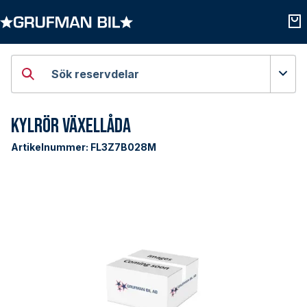
Öppna kategorier
Öpp
Sök reservdelar
Kylrör Växellåda
Artikelnummer:
FL3Z7B028M