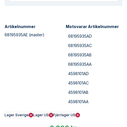
Artikelnummer
Motsvarar Artikelnummer
68195935AE
(master)
68195935AD
68195935AC
68195935AB
68195935AA
4598101AD
4598101AC
4598101AB
4598101AA
Lager Sverige
Lager US
Fjärrlager US