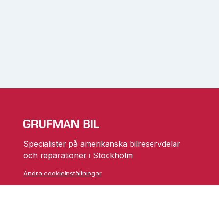
Specialister på amerikanska bilreservdelar
och reparationer i Stockholm
Ändra cookieinställningar
Skarprättarvägen 18
17677 Järfälla