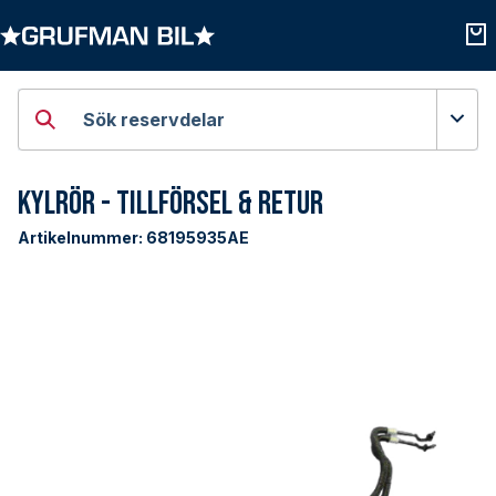
Öppna kategorier
Öpp
Sök reservdelar
Kylrör - Tillförsel & Retur
Artikelnummer:
68195935AE