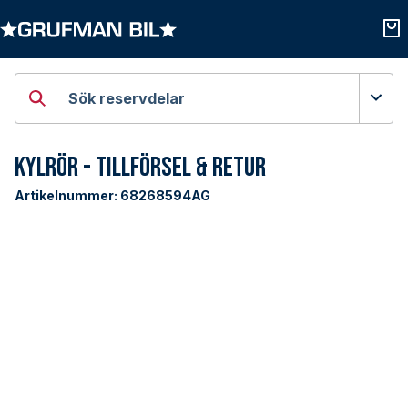
Öppna kategorier
Öpp
Sök reservdelar
Kylrör - Tillförsel & Retur
Artikelnummer:
68268594AG