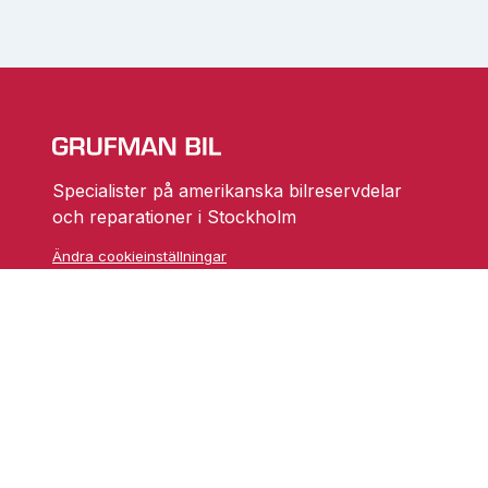
Specialister på amerikanska bilreservdelar
och reparationer i Stockholm
Ändra cookieinställningar
Skarprättarvägen 18
17677 Järfälla
info@grufmanbil.se
08 580 182 50