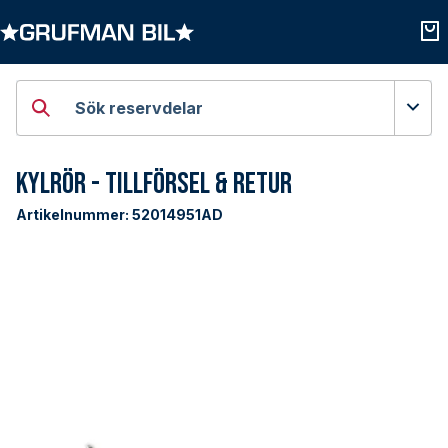
Öppna kategorier
Öpp
Sök reservdelar
Kylrör - Tillförsel & Retur
Artikelnummer:
52014951AD