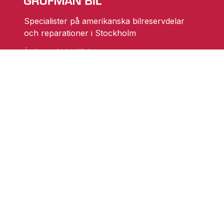
Specialister på amerikanska bilreservdelar
och reparationer i Stockholm
Ändra cookieinställningar
Skarprättarvägen 18
17677 Järfälla
info@grufmanbil.se
08 580 182 50
Startsida Grufman Bil
Våra tjänster
Om oss
Blogg