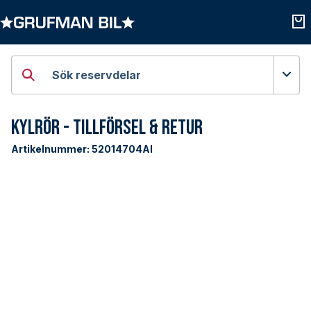
Öppna kategorier
Öpp
Sök reservdelar
Kylrör - Tillförsel & Retur
Artikelnummer:
52014704AI