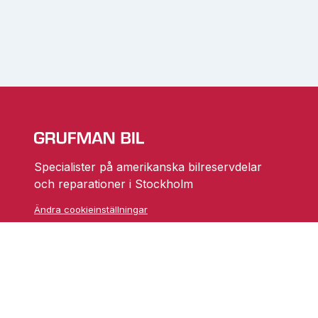
Specialister på amerikanska bilreservdelar
och reparationer i Stockholm
Ändra cookieinställningar
Skarprättarvägen 18
17677 Järfälla
info@grufmanbil.se