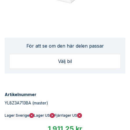
För att se om den här delen passar
Välj bil
Artikelnummer
YL8Z3A713BA
(master)
Lager Sverige
Lager US
Fjärrlager US
1 911,25 kr