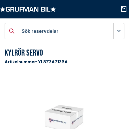
Öppna kategorier
Öpp
Sök reservdelar
Kylrör Servo
Artikelnummer:
YL8Z3A713BA