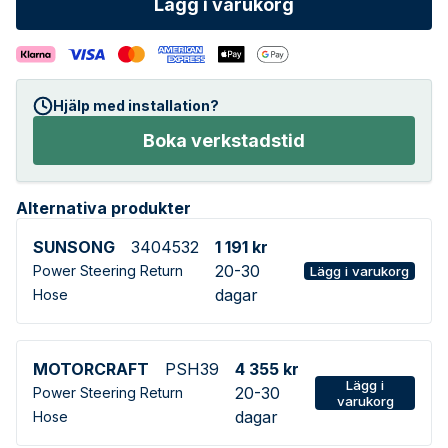
Lägg i varukorg
Hjälp med installation?
Boka verkstadstid
Alternativa produkter
SUNSONG
3404532
1 191 kr
20-30
Power Steering Return
Lägg i varukorg
dagar
Hose
MOTORCRAFT
PSH39
4 355 kr
Lägg i
20-30
Power Steering Return
varukorg
dagar
Hose