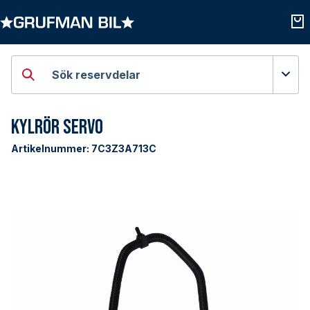
Öppna kategorier
Öpp
Sök reservdelar
Kylrör Servo
Artikelnummer:
7C3Z3A713C