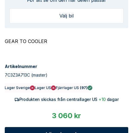
För att se om den här delen passar
Välj bil
GEAR TO COOLER
Artikelnummer
7C3Z3A713C
(master)
Lager Sverige
Lager US
Fjärrlager US
(
97
)
Produkten skickas från centrallager US
+10
dagar
3 060 kr