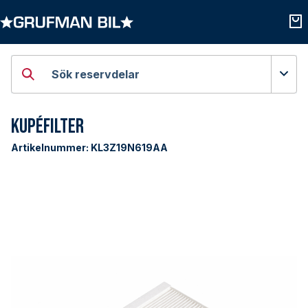
Öppna kategorier
Öpp
Sök reservdelar
Kupéfilter
Artikelnummer:
KL3Z19N619AA