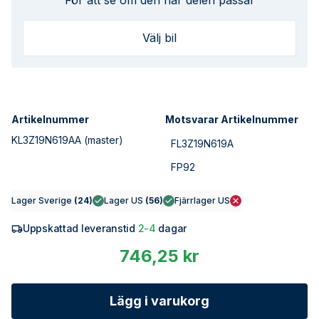
För att se om den här delen passar
Välj bil
Artikelnummer
Motsvarar Artikelnummer
KL3Z19N619AA
(master)
FL3Z19N619A
FP92
Lager Sverige
(
24
)
Lager US
(
56
)
Fjärrlager US
Uppskattad leveranstid
2-4
dagar
746,25 kr
Lägg i varukorg