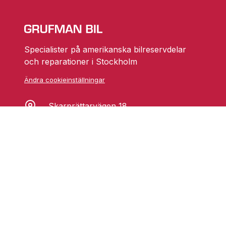
Specialister på amerikanska bilreservdelar
och reparationer i Stockholm
Ändra cookieinställningar
Skarprättarvägen 18
17677 Järfälla
info@grufmanbil.se
08 580 182 50
Startsida Grufman Bil
Våra tjänster