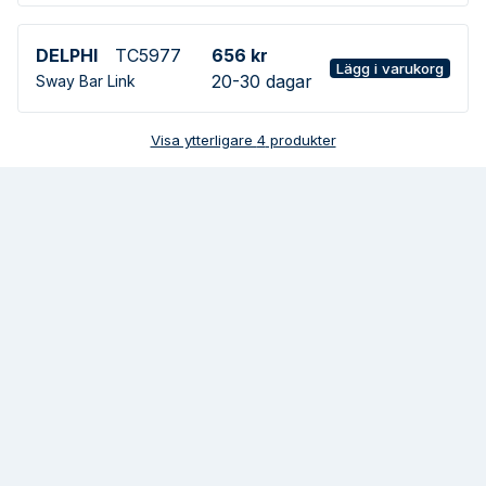
DELPHI
TC5977
656 kr
Lägg i varukorg
20-30 dagar
Sway Bar Link
Visa ytterligare
4
produkter