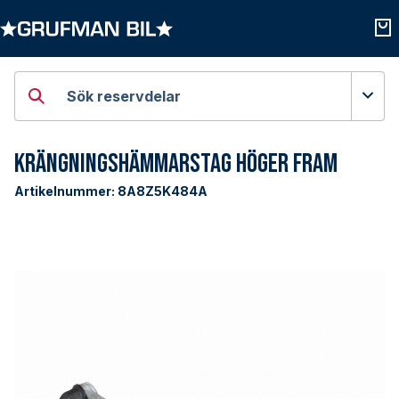
Öppna kategorier
Öpp
Sök reservdelar
Krängningshämmarstag Höger Fram
Artikelnummer:
8A8Z5K484A