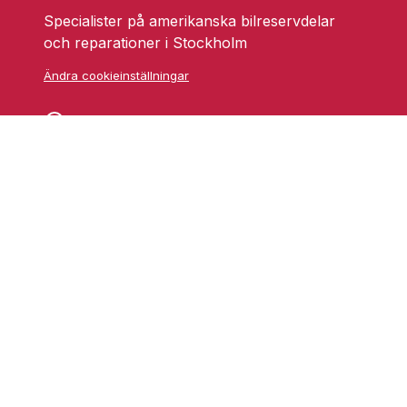
Specialister på amerikanska bilreservdelar
och reparationer i Stockholm
Ändra cookieinställningar
Skarprättarvägen 18
17677 Järfälla
info@grufmanbil.se
08 580 182 50
Startsida Grufman Bil
Våra tjänster
Om oss
Blogg