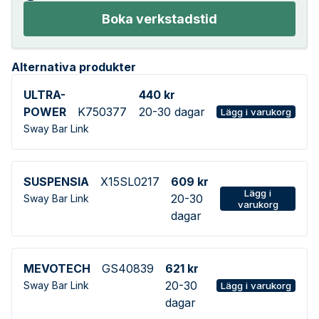
Boka verkstadstid
Alternativa produkter
ULTRA-
440 kr
POWER
K750377
20-30 dagar
Lägg i varukorg
Sway Bar Link
SUSPENSIA
X15SL0217
609 kr
Lägg i
20-30
Sway Bar Link
varukorg
dagar
MEVOTECH
GS40839
621 kr
20-30
Sway Bar Link
Lägg i varukorg
dagar