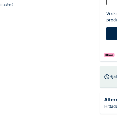
(master)
Vi sk
produ
Hjäl
Alter
Hittad