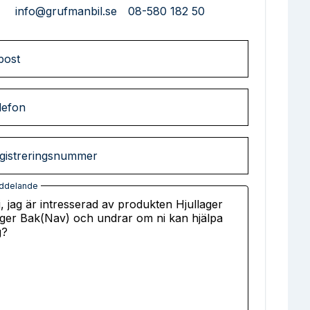
info@grufmanbil.se
08-580 182 50
post
lefon
gistreringsnummer
ddelande