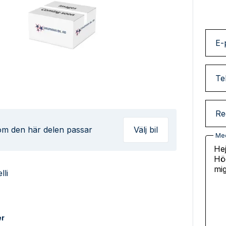
E-
Te
Re
 om den här delen passar
Välj bil
Me
lli
er