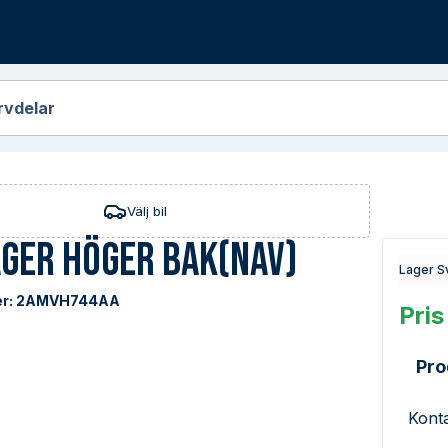
r
rvdelar
Välj bil
ger Höger Bak(Nav)
Lager S
r:
2AMVH744AA
Pris
Pro
Konta