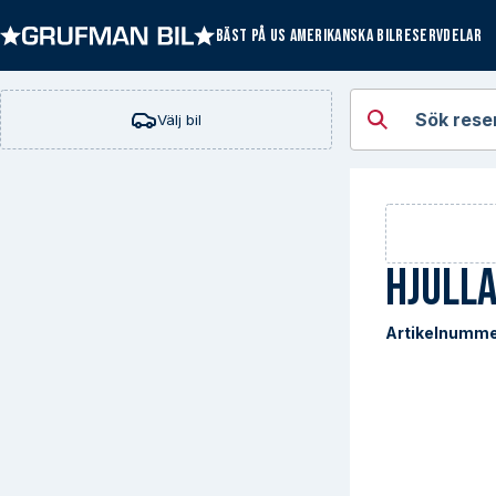
BÄST PÅ US AMERIKANSKA BILRESERVDELAR
Öppna kategorie
Sök rese
Välj bil
Hjulla
Artikelnumme