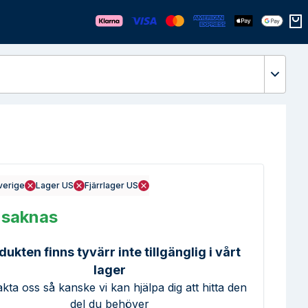
Öppn
verige
Lager US
Fjärrlager US
 saknas
dukten finns tyvärr inte tillgänglig i vårt
lager
kta oss så kanske vi kan hjälpa dig att hitta den
del du behöver