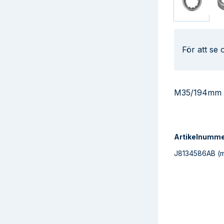
För att se
M35/194mm
Artikelnumm
J8134586AB
(m