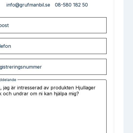
info@grufmanbil.se
08-580 182 50
post
lefon
gistreringsnummer
ddelande