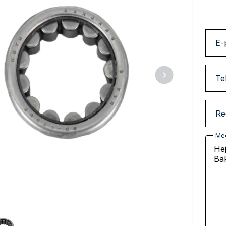
E-
Te
Re
Me