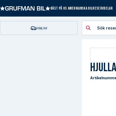
BÄST PÅ US AMERIKANSKA BILRESERVDELAR
Öppna kategorie
Sök rese
Välj bil
Hjull
Artikelnumme