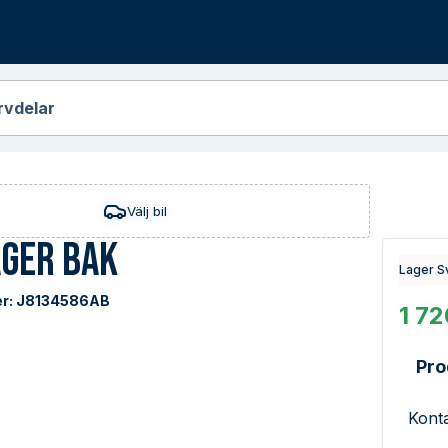
r
rvdelar
Välj bil
ager Bak
Lager S
r:
J8134586AB
1 72
Pro
Konta