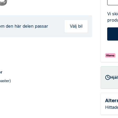
Vi sk
produ
 om den här delen passar
Välj bil
er
Hjäl
aster)
Alter
Hittad