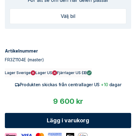
För att se om den här delen passar
Välj bil
Artikelnummer
FR3Z1104E
(master)
Lager Sverige
Lager US
Fjärrlager US
(
3
)
Produkten skickas från centrallager US
+10
dagar
9 600 kr
Lägg i varukorg