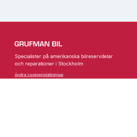
Specialister på amerikanska bilreservdelar
och reparationer i Stockholm
Ändra cookieinställningar
Skarprättarvägen 18
17677 Järfälla
info@grufmanbil.se
08 580 182 50