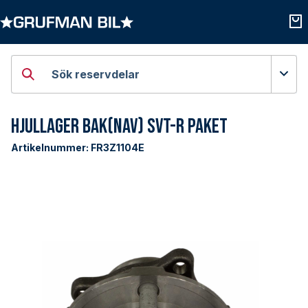
Öppna kategorier
Öpp
Sök reservdelar
Hjullager Bak(Nav) SVT-R Paket
Artikelnummer:
FR3Z1104E