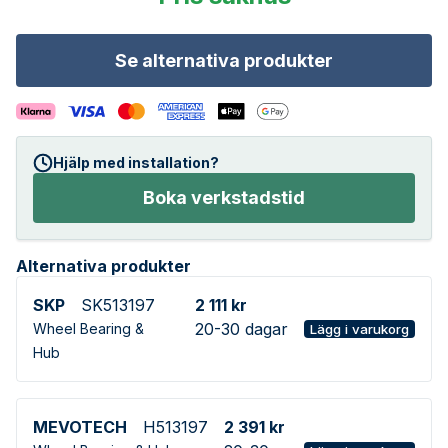
Se alternativa produkter
Hjälp med installation?
Boka verkstadstid
Alternativa produkter
SKP
SK513197
2 111 kr
20-30 dagar
Wheel Bearing &
Lägg i varukorg
Hub
MEVOTECH
H513197
2 391 kr