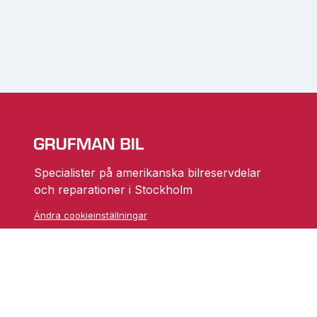
Specialister på amerikanska bilreservdelar
och reparationer i Stockholm
Ändra cookieinställningar
Skarprättarvägen 18
17677 Järfälla
info@grufmanbil.se