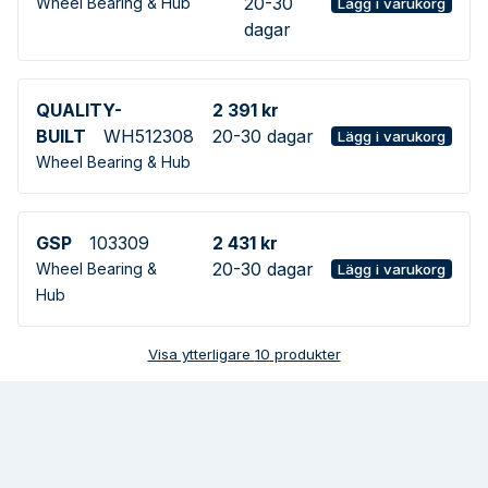
20-30
Wheel Bearing & Hub
Lägg i varukorg
dagar
QUALITY-
2 391 kr
BUILT
WH512308
20-30 dagar
Lägg i varukorg
Wheel Bearing & Hub
GSP
103309
2 431 kr
20-30 dagar
Wheel Bearing &
Lägg i varukorg
Hub
Visa ytterligare
10
produkter