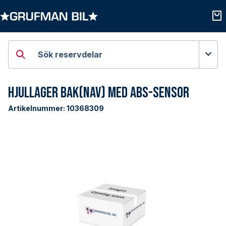
Öppna kategorier
Öpp
Sök reservdelar
Hjullager Bak(Nav) med ABS-Sensor
Artikelnummer:
10368309