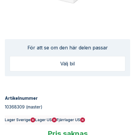
För att se om den här delen passar
Välj bil
Artikelnummer
10368309
(master)
Lager Sverige
Lager US
Fjärrlager US
Pris saknas