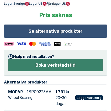
Lager Sverige
Lager US
Fjärrlager US
Pris saknas
Se alternativa produkter
Hjälp med installation?
Boka verkstadstid
Alternativa produkter
MOPAR
1BP00223AA
1 791 kr
20-30
Wheel Bearing
Lägg i varukorg
dagar