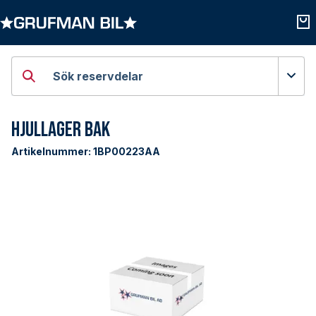
Öppna kategorier
Öpp
Sök reservdelar
Hjullager Bak
Artikelnummer:
1BP00223AA