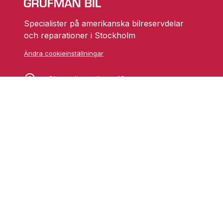
Specialister på amerikanska bilreservdelar
och reparationer i Stockholm
Ändra cookieinställningar
Skarprättarvägen 18
17677 Järfälla
info@grufmanbil.se
08 580 182 50
Startsida Grufman Bil
Våra tjänster
Om oss
Blogg