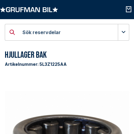
Öppna kategorier
Öpp
Sök reservdelar
Hjullager Bak
Artikelnummer:
5L3Z1225AA