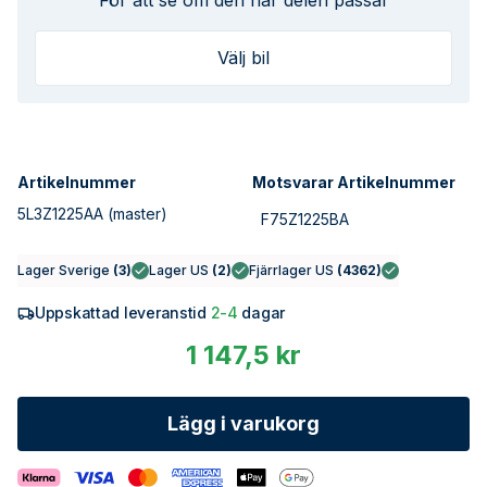
För att se om den här delen passar
Välj bil
Artikelnummer
Motsvarar Artikelnummer
5L3Z1225AA
(master)
F75Z1225BA
Lager Sverige
(
3
)
Lager US
(
2
)
Fjärrlager US
(
4362
)
Uppskattad leveranstid
2-4
dagar
1 147,5 kr
Lägg i varukorg