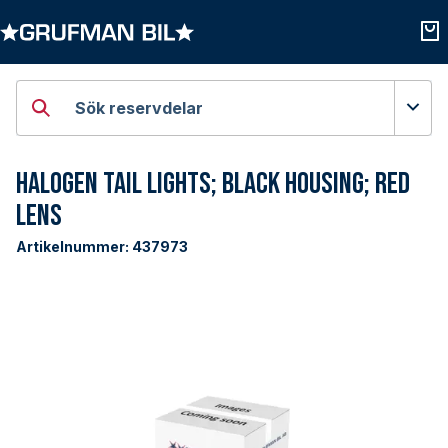
Öppna kategorier
Öpp
Sök reservdelar
Halogen Tail Lights; Black Housing; Red
Lens
Artikelnummer:
437973