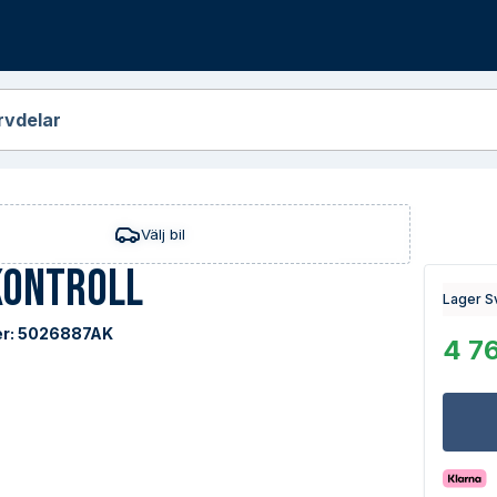
r
rvdelar
Välj bil
kontroll
Lager S
r:
5026887AK
4 76