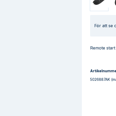
För att se
Remote start
Artikelnumm
5026887AK
(ma