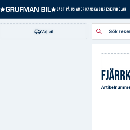
BÄST PÅ US AMERIKANSKA BILRESERVDELAR
Öppna kategorie
Sök rese
Välj bil
Fjärr
Artikelnumme