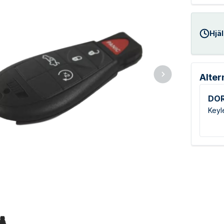
Hjäl
Alter
DO
Keyl