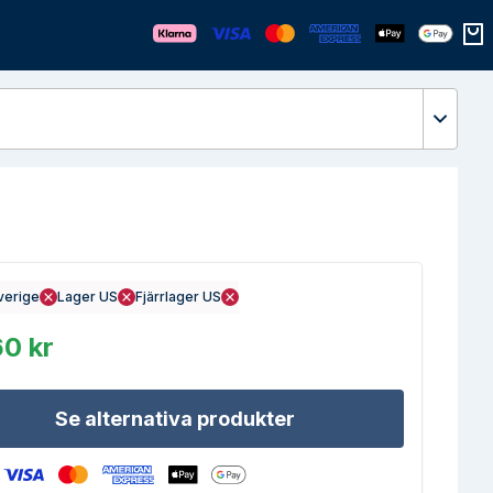
Öppn
verige
Lager US
Fjärrlager US
0 kr
Se alternativa produkter