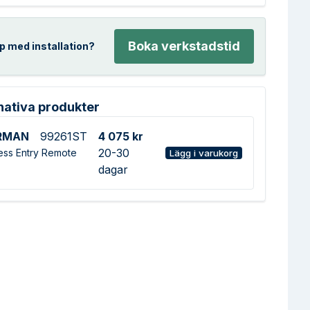
Boka verkstadstid
p med installation?
nativa produkter
RMAN
99261ST
4 075 kr
20-30
ess Entry Remote
Lägg i varukorg
dagar