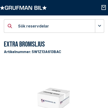
Öppna kategorier
Öpp
Sök reservdelar
Extra Bromsljus
Artikelnummer:
5W1Z13A613BAC