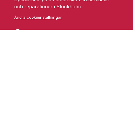
och reparationer i Stockholm
Ändra cookieinställningar
Skarprättarvägen 18
17677 Järfälla
info@grufmanbil.se
08 580 182 50
Startsida Grufman Bil
Våra tjänster
Om oss
Blogg
Youtube