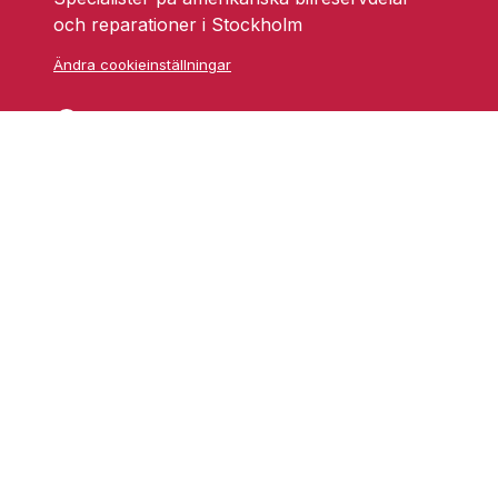
och reparationer i Stockholm
Ändra cookieinställningar
Skarprättarvägen 18
17677 Järfälla
info@grufmanbil.se
08 580 182 50
Startsida Grufman Bil
Våra tjänster
Om oss
Blogg
Youtube