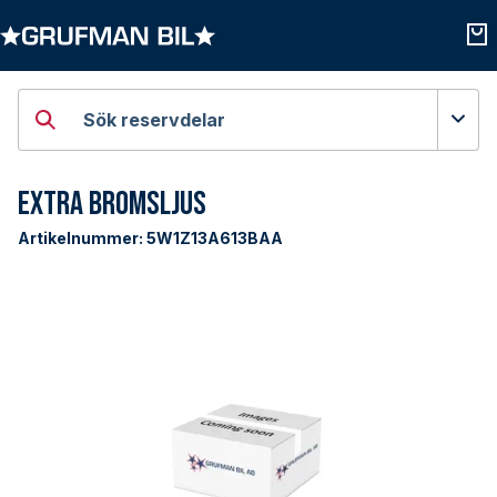
Öppna kategorier
Öpp
Sök reservdelar
Extra Bromsljus
Artikelnummer:
5W1Z13A613BAA