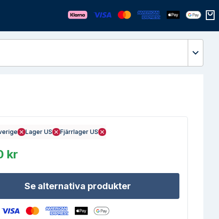
Öppn
verige
Lager US
Fjärrlager US
0 kr
Se alternativa produkter