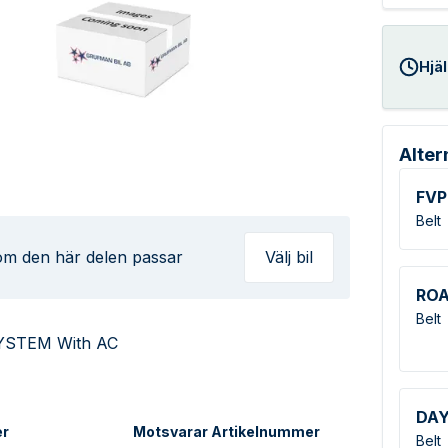
Hjäl
Alter
FVP
Belt
 om den här delen passar
Välj bil
RO
Belt
YSTEM With AC
DA
er
Motsvarar Artikelnummer
Belt