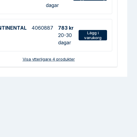
dagar
NTINENTAL
4060887
783 kr
Lägg i
20-30
varukorg
dagar
Visa ytterligare
4
produkter