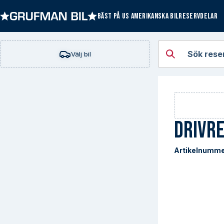
BÄST PÅ US AMERIKANSKA BILRESERVDELAR
Öppna kategorie
Sök rese
Välj bil
Drivr
Artikelnumme