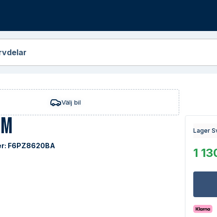
r
rvdelar
Välj bil
em
Lager S
r:
F6PZ8620BA
1 13