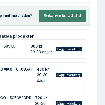
Boka verkstadstid
p med installation?
nativa produkter
885K6
308 kr
Lägg i varukorg
20-30 dagar
ADMAX
6K895AP
450 kr
20-30
Lägg i varukorg
dagar
YCO
5060890DR
720 kr
20-30
Lägg i varukorg