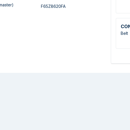
master)
F65Z8620FA
CO
Belt