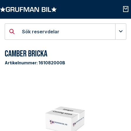
Öppna kategorier
Öpp
Sök reservdelar
Camber Bricka
Artikelnummer:
161082000B