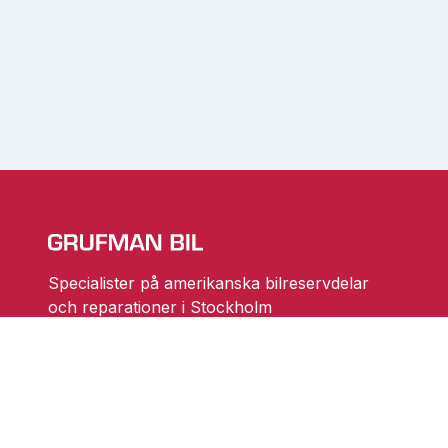
Specialister på amerikanska bilreservdelar
och reparationer i Stockholm
Ändra cookieinställningar
Skarprättarvägen 18
17677 Järfälla